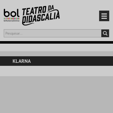
Olá,
iniciar sessão
PT
0
CARRINHO
KLARNA
EVENTOS
CARTÕES
PRODUTOS